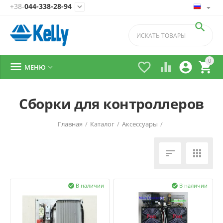
+38-
044-338-28-94


0





МЕНЮ

Сборки для контроллеров
Главная
/
Каталог
/
Аксессуары
/


В наличии
В наличии

