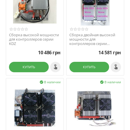
Сборка высокой мощности
Сборка двойная высокой
для контроллеров серии
мощности для
KDZ
контроллеров серии
KBL/KEB/PM
10 486
грн
14 581
грн
КУПИТЬ
КУПИТЬ
В наличии
В наличии

