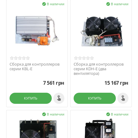
В наличии
В наличии


Сборка для контроллеров
Сборка для контроллеров
серии KBL-E
серии KDH-E (два
вентилятора)
7 561
грн
15 167
грн
КУПИТЬ
КУПИТЬ
В наличии
В наличии

