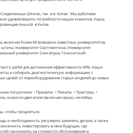
 Соединенных Штатах, так и в Китае . Мы работаем
азом удовлетворить потребности наших клиентов. Наша
провинция Аньхой в Китае.
а, включая более 60 всемирно известных университетов,
 штаты; Университет Саутгемптона, Университет
нальный университет Сингапура; Гонконгский
быстрого ШИМ для достижения эффективности 99%. Наши
тесты и собирать диагностическую информацию с
ных целей: от переоборудования старых моделей до новых
очные погрузчики • Прицепы • Пикапы • Тракторы •
 скорости двигателя (включая серию, сентябрь
ы, чтобы продлиться.
оды и необходимость регулярно заменять детали, а также
зможность инвестировать в свое будущее, где
стей сэкономить на стоимости обслуживания и