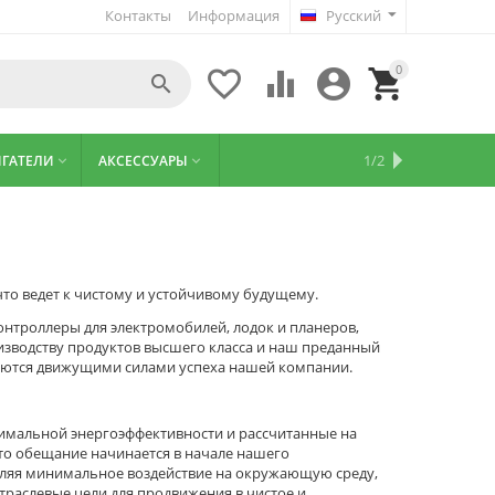
Контакты
Информация
Русский
0





ИНСТРУКЦИИ
И
1/2
ИГАТЕЛИ
АКСЕССУАРЫ


ПРОГРАММЫ
 что ведет к чистому и устойчивому будущему.
нтроллеры для электромобилей, лодок и планеров,
зводству продуктов высшего класса и наш преданный
вляются движущими силами успеха нашей компании.
ксимальной энергоэффективности и рассчитанные на
Это обещание начинается в начале нашего
авляя минимальное воздействие на окружающую среду,
траслевые цели для продвижения в чистое и