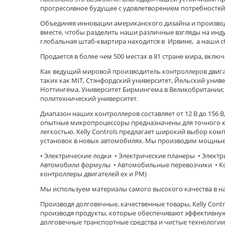
прогрессивное будущее с удовлетворением потребностей 
Объединяя инновации американского дизайна и производи
вместе, чтобы разделить наши различные взгляды на ин
глобальная штаб-квартира находится в Ирвине, а наши с
Продается в более чем 500 местах в 81 стране мира, вклю
Как ведущий мировой производитель контроллеров двигате
таких как MIT, Стэнфордский университет, Йельский унив
Ноттингема, Университет Бирмингема в Великобритании; 
политехнический университет.
Диапазон наших контроллеров составляет от 12 В до 156
опытные микропроцессоры предназначены для точного ко
легкостью. Kelly Controls предлагает широкий выбор ко
установок в новых автомобилях. Мы производим мощные
• Электрические лодки • Электрические планеры • Элект
Автомобили формулы • Автомобильные перевозчики • Ко
контроллеры двигателей ex и PM)
Мы используем материалы самого высокого качества в н
Производя долговечные, качественные товары, Kelly Cont
производя продукты, которые обеспечивают эффективную 
долговечные транспортные средства и чистые технологи