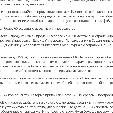
клиентов на переднем крае.
тельность китайской промышленности, Kelly Controls работает как в
дустрию электромобилей и определить, как мы можем наилучшим обр
борочные линии и штаб-квартира по отгрузке расположены в Хэфэй, 
чая более 60 всемирно известных университетов.
лей, продукты были проданы в более чем 500 местах в 81 стране мир
ерситет, Университет Дьюка, Университет Пенсильвании в Соединенные
Сиднейский университет, Университет Мельбурна в Австралии; Нацио
 В, вплоть до 1500 А, с использованием мощных МОП-транзисторов и 
нтроля, позволяя пользователям определять параметры, проводить 
мпонентов электромобиля, которые можно использовать для самых раз
 щеточные и бесщеточные контроллеры двигателей для:
рические мотоциклы • Электрические автомобили • Гольф-кары • Вил
мпоненты и комплекты для электромобилей • Промышленный контроль
аших компонентах, которые привыкли к различным средам и построен
rols снижает воздействие на окружающую среду, сводя к минимуму отх
и устойчивую альтернативу для энергии. Это дает нашим клиентам во
и обеспечивают выгодную финансовую отдачу. Имея больше возможно