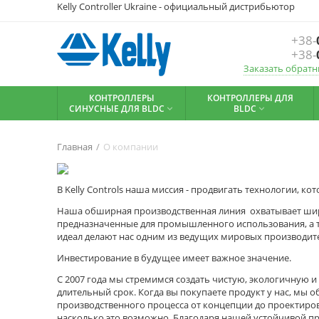
Kelly Controller Ukraine - официальный дистрибьютор
+38-
+38-
Заказать обратн
КОНТРОЛЛЕРЫ
КОНТРОЛЛЕРЫ ДЛЯ
СИНУСНЫЕ ДЛЯ BLDC
BLDC


Главная
/
О компании
В Kelly Controls наша миссия - продвигать технологии, 
Наша обширная производственная линия охватывает широ
предназначенные для промышленного использования, а т
идеал делают нас одним из ведущих мировых производите
Инвестирование в будущее имеет важное значение.
С 2007 года мы стремимся создать чистую, экологичную 
длительный срок. Когда вы покупаете продукт у нас, мы
производственного процесса от концепции до проектиро
насколько это возможно. Благодаря нашей устойчивой пр