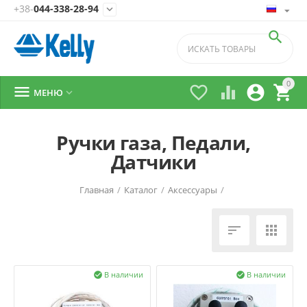
+38-
044-338-28-94


0





МЕНЮ

Ручки газа, Педали,
Датчики
Главная
/
Каталог
/
Аксессуары
/


В наличии
В наличии

