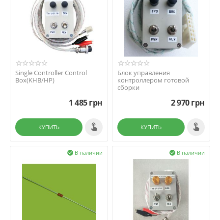
Single Controller Control
Блок управления
Box(KHB/HP)
контроллером готовой
сборки
1 485
грн
2 970
грн
КУПИТЬ
КУПИТЬ
В наличии
В наличии

