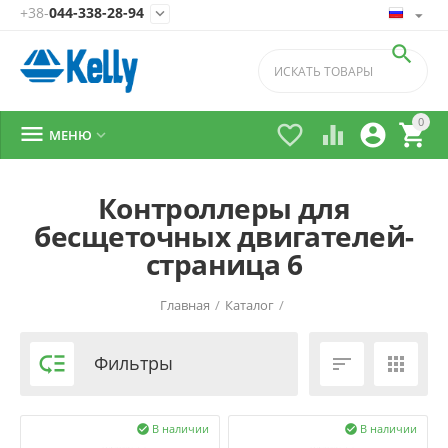
+38-
044-338-28-94


0





МЕНЮ

Контроллеры для
бесщеточных двигателей-
страница 6
Главная
/
Каталог
/

Фильтры


В наличии
В наличии

