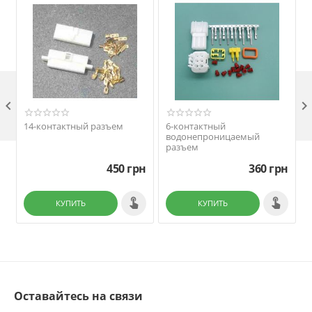

14-контактный разъем
6-контактный
водонепроницаемый
разъем
450
грн
360
грн
КУПИТЬ
КУПИТЬ
Оставайтесь на связи