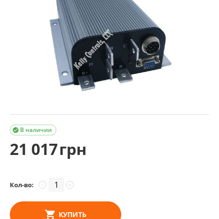
В наличии

21 017
грн
Кол-во:
−
+
КУПИТЬ