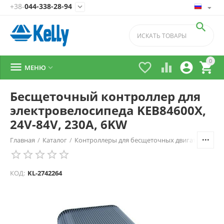
+38-
044-338-28-94


0





МЕНЮ

Бесщеточный контроллер для
электровелосипеда KEB84600X,
24V-84V, 230A, 6KW
Главная
/
Каталог
/
Контроллеры для бесщеточных двигателей
/
K
КОД:
KL-2742264